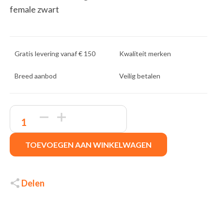
female zwart
Gratis levering vanaf € 150
Kwaliteit merken
Breed aanbod
Veilig betalen
ACT
|
USB
2.0
TOEVOEGEN AAN WINKELWAGEN
Verlengkabel
|
USB-
A
Male
Delen
naar
USB-
A
Female