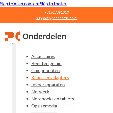
Skip to main content
Skip to footer
+31627391310
support@pconderdelen.nl
Accessoires
Beeld en geluid
Componenten
Kabels en adapters
Invoerapparaten
Netwerk
Notebooks en tablets
Opslagmedia