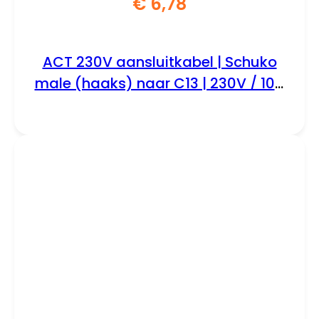
€
6,78
ACT 230V aansluitkabel | Schuko
male (haaks) naar C13 | 230V / 10A
| Zwart | 2 m