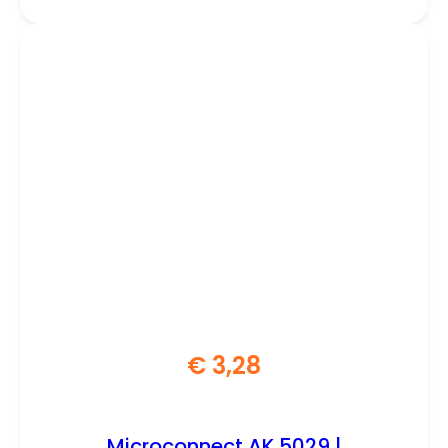
€
3,28
Microconnect AK 5029 |