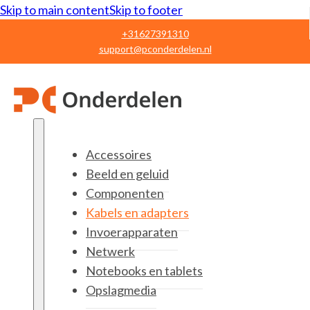
Skip to main content
Skip to footer
+31627391310
support@pconderdelen.nl
Accessoires
Beeld en geluid
Componenten
Kabels en adapters
Invoerapparaten
Netwerk
Notebooks en tablets
Opslagmedia