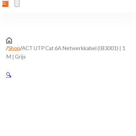
0
/
Shop
/
ACT UTP Cat 6A Netwerkkabel (IB3001) | 1
M | Grijs
🔍