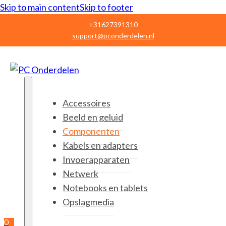
Skip to main content
Skip to footer
+31627391310
support@pconderdelen.nl
Accessoires
Beeld en geluid
Componenten
Kabels en adapters
Invoerapparaten
Netwerk
Notebooks en tablets
Opslagmedia
0