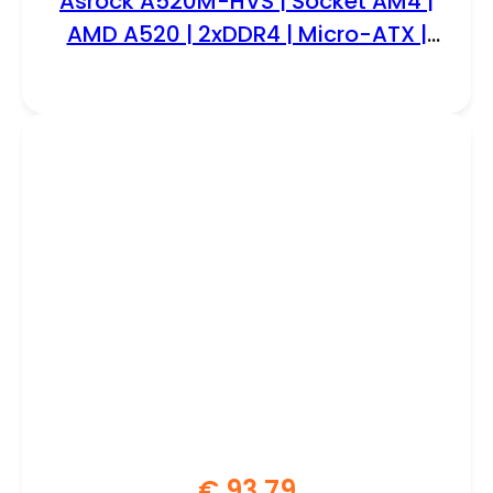
Asrock A520M-HVS | Socket AM4 |
AMD A520 | 2xDDR4 | Micro-ATX |
Moederbord
€
93,79