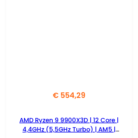
€
554,29
AMD Ryzen 9 9900X3D | 12 Core |
4,4GHz (5,5GHz Turbo) | AM5 |