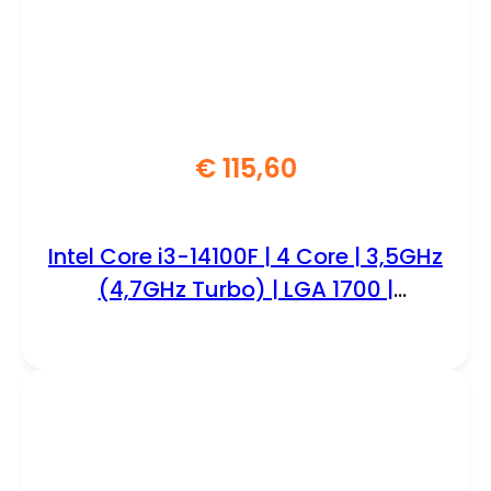
€
115,60
Intel Core i3-14100F | 4 Core | 3,5GHz
(4,7GHz Turbo) | LGA 1700 |
Processor | CPU