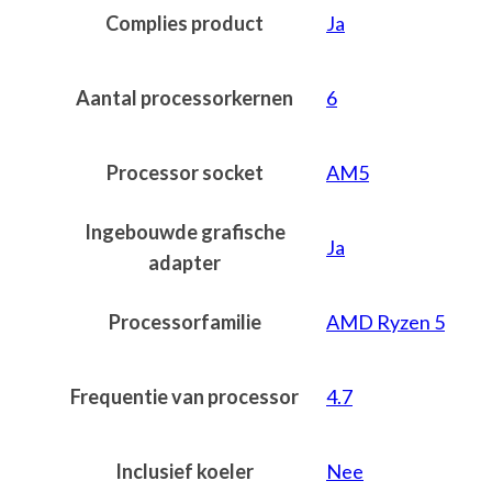
Complies product
Ja
Aantal processorkernen
6
Processor socket
AM5
Ingebouwde grafische
Ja
adapter
Processorfamilie
AMD Ryzen 5
Frequentie van processor
4.7
Inclusief koeler
Nee