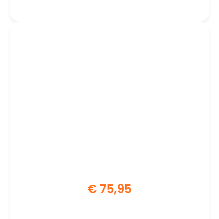
Processor | CPU
€
75,95