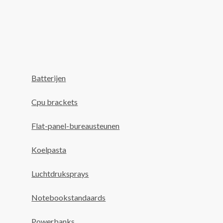
Batterijen
Cpu brackets
Flat-panel-bureausteunen
Koelpasta
Luchtdruksprays
Notebookstandaards
Powerbanks