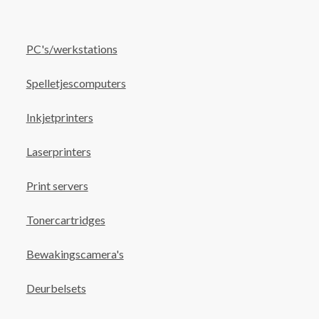
PC's/werkstations
Spelletjescomputers
Inkjetprinters
Laserprinters
Print servers
Tonercartridges
Bewakingscamera's
Deurbelsets