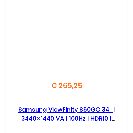
€
265,25
Samsung ViewFinity S50GC 34″ |
3440×1440 VA | 100Hz | HDR10 |
FreeSync | UltraWide Monitor