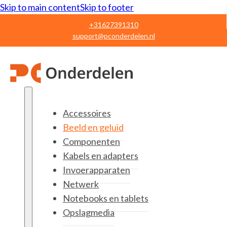
Skip to main content
Skip to footer
+31627391310
support@pconderdelen.nl
Accessoires
Beeld en geluid
Componenten
Kabels en adapters
Invoerapparaten
Netwerk
Notebooks en tablets
Opslagmedia