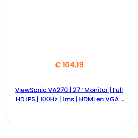
€
104,19
ViewSonic VA270 | 27″ Monitor | Full
HD IPS | 100Hz | 1ms | HDMI en VGA |
Flicker-Free | Blue Light Filter