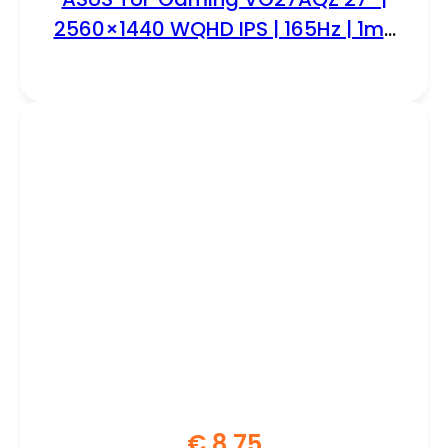
2560×1440 WQHD IPS | 165Hz | 1ms
MPRT | HDR10 | G-SYNC Compatible
| ELMB Sync | Gaming Monitor |
Renewed
€
8,75