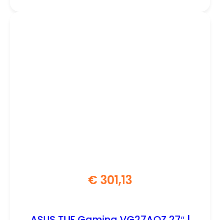
€
301,13
ASUS TUF Gaming VG27AQZ 27″ |