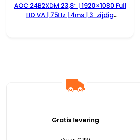
AOC 24B2XDM 23,8″ | 1920×1080 Full
HD VA | 75Hz | 4ms | 3-zijdig
Randloos | Flicker-Free | Low Blue
Light | Monitor | RENEWED
Gratis levering
Vanaf € 150