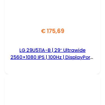
€
175,69
LG 29U511A-B | 29″ Ultrawide
2560×1080 IPS | 100Hz | DisplayPort |
HDMI | Monitor | Zwart