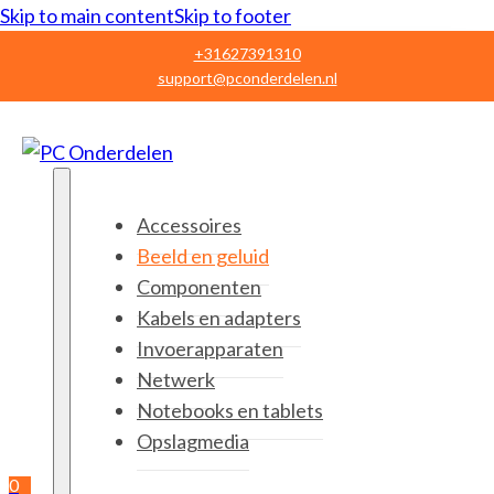
Skip to main content
Skip to footer
+31627391310
support@pconderdelen.nl
Accessoires
Beeld en geluid
Componenten
Kabels en adapters
Invoerapparaten
Netwerk
Notebooks en tablets
Opslagmedia
0