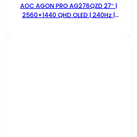
AOC AGON PRO AG276QZD 27″ |
2560×1440 QHD OLED | 240Hz |
0.03ms | HDR10 | G-Sync
Compatible | Gaming Monitor |
Open Box