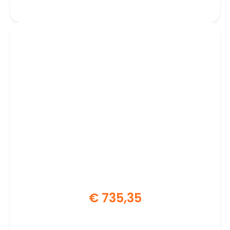
FreeSync | UltraWide Monitor
€
735,35