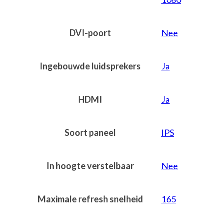
DVI-poort
Nee
Ingebouwde luidsprekers
Ja
HDMI
Ja
Soort paneel
IPS
In hoogte verstelbaar
Nee
Maximale refresh snelheid
165