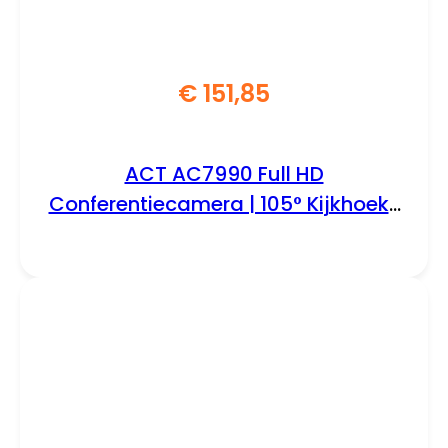
€
151,85
ACT AC7990 Full HD
Conferentiecamera | 105° Kijkhoek |
2 Microfoons | USB | EPTZ