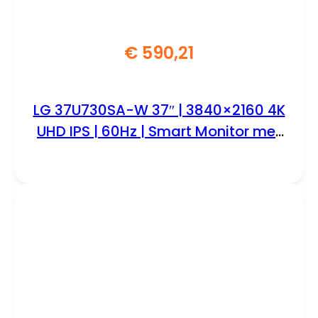
€
590,21
LG 37U730SA-W 37″ | 3840×2160 4K
UHD IPS | 60Hz | Smart Monitor met
webOS | USB-C 65W | Wit