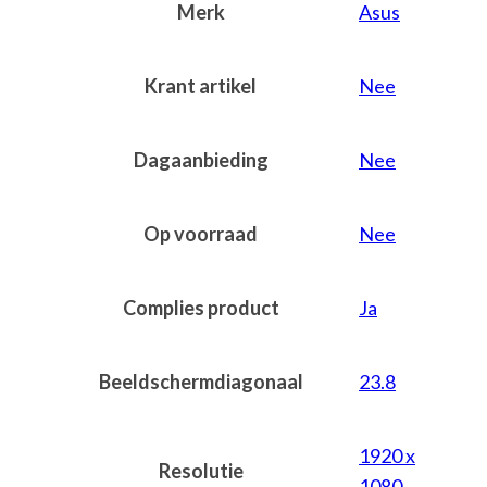
Merk
Asus
Krant artikel
Nee
Dagaanbieding
Nee
Op voorraad
Nee
Complies product
Ja
Beeldschermdiagonaal
23.8
1920 x
Resolutie
1080