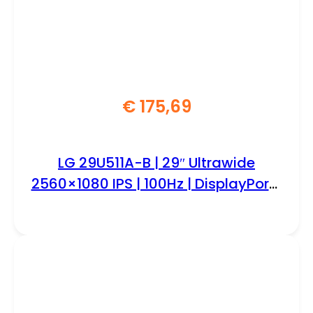
€
175,69
LG 29U511A-B | 29″ Ultrawide
2560×1080 IPS | 100Hz | DisplayPort |
HDMI | Monitor | Zwart