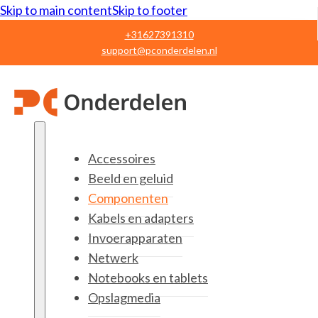
Skip to main content
Skip to footer
+31627391310
support@pconderdelen.nl
Accessoires
Beeld en geluid
Componenten
Kabels en adapters
Invoerapparaten
Netwerk
Notebooks en tablets
Opslagmedia