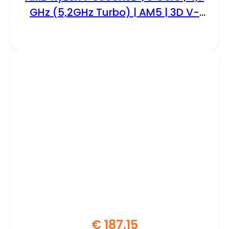
GHz (5,2GHz Turbo) | AM5 | 3D V-
Cache | Processor | CPU
€
187,15