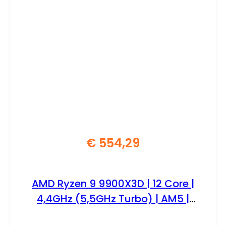
€
554,29
AMD Ryzen 9 9900X3D | 12 Core |
4,4GHz (5,5GHz Turbo) | AM5 |
Processor | CPU