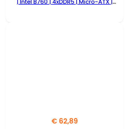
| Intel B760 | 4xDDR5 | Micro-ATX |
Moederbord
€
62,89