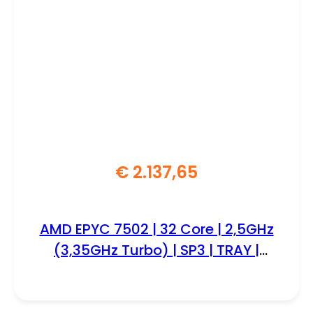
€
2.137,65
AMD EPYC 7502 | 32 Core | 2,5GHz
(3,35GHz Turbo) | SP3 | TRAY |
Processor | CPU