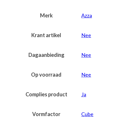
Merk
Azza
Krant artikel
Nee
Dagaanbieding
Nee
Op voorraad
Nee
Complies product
Ja
Vormfactor
Cube