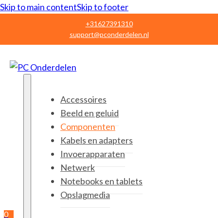
Skip to main content
Skip to footer
+31627391310
support@pconderdelen.nl
Accessoires
Beeld en geluid
Componenten
Kabels en adapters
Invoerapparaten
Netwerk
Notebooks en tablets
Opslagmedia
0