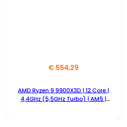
€
554,29
AMD Ryzen 9 9900X3D | 12 Core |
4,4GHz (5,5GHz Turbo) | AM5 |
Processor | CPU