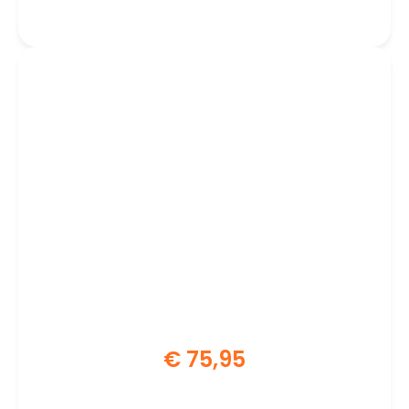
CPU
€
75,95