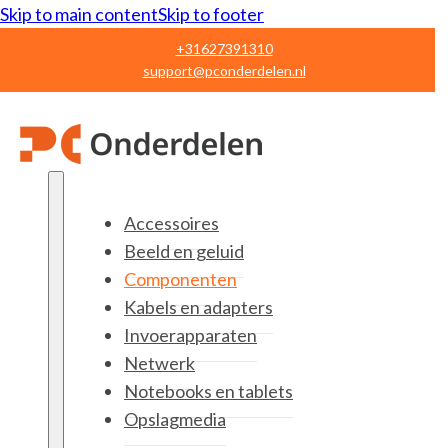
Skip to main content
Skip to footer
+31627391310
support@pconderdelen.nl
Accessoires
Beeld en geluid
Componenten
Kabels en adapters
Invoerapparaten
Netwerk
Notebooks en tablets
Opslagmedia