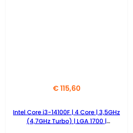
€
115,60
Intel Core i3-14100F | 4 Core | 3,5GHz
(4,7GHz Turbo) | LGA 1700 |
Processor | CPU