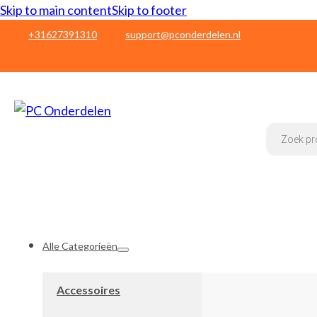
Skip to main content
Skip to footer
+31627391310
support@pconderdelen.nl
Products
search
Alle Categorieën
Accessoires