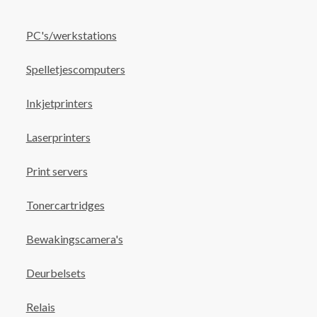
PC's/werkstations
Spelletjescomputers
Inkjetprinters
Laserprinters
Print servers
Tonercartridges
Bewakingscamera's
Deurbelsets
Relais