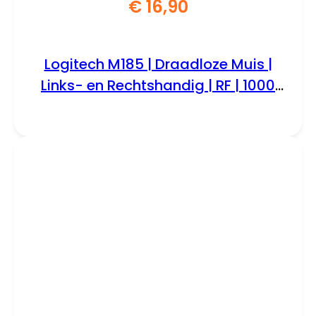
€
16,90
Logitech M185 | Draadloze Muis |
Links- en Rechtshandig | RF | 1000
DPI | Zwart/Blauw