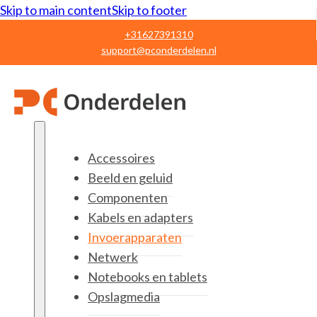
Skip to main content
Skip to footer
+31627391310
support@pconderdelen.nl
Accessoires
Beeld en geluid
Componenten
Kabels en adapters
Invoerapparaten
Netwerk
Notebooks en tablets
Opslagmedia