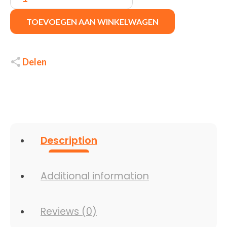
RGB
|
TOEVOEGEN AAN WINKELWAGEN
Bekabelde
Gaming
Muis
|
Rechtshandig
Delen
|
USB-
A
|
12800
DPI
|
Grijs
Description
quantity
Additional information
Reviews (0)