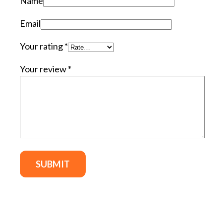
Name
Email
Your rating
*
Your review
*