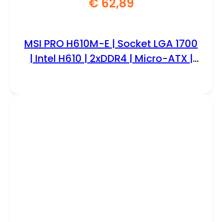
€
62,89
MSI PRO H610M-E | Socket LGA 1700
| Intel H610 | 2xDDR4 | Micro-ATX |
Moederbord