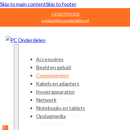
Skip to main content
Skip to footer
+31627391310
support@pconderdelen.nl
Accessoires
Beeld en geluid
Componenten
Kabels en adapters
Invoerapparaten
Netwerk
Notebooks en tablets
Opslagmedia
0