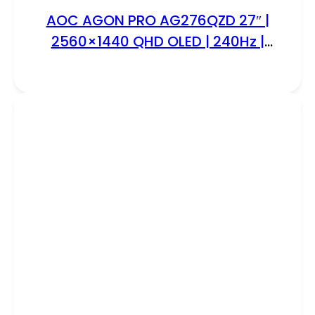
AOC AGON PRO AG276QZD 27″ |
2560×1440 QHD OLED | 240Hz |
0.03ms | HDR10 | G-Sync
Compatible | Gaming Monitor |
Open Box