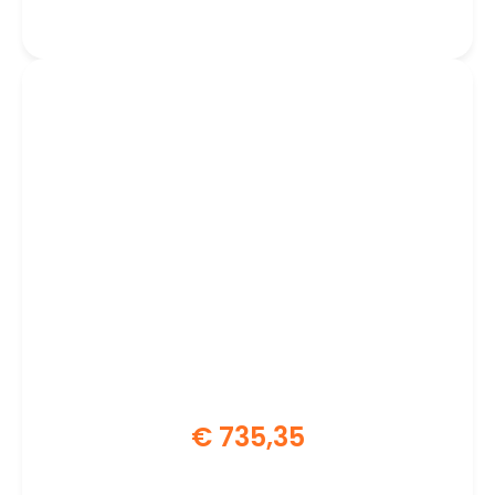
Flicker-Free | Blue Light Filter
€
735,35