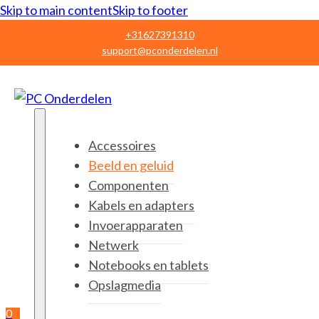
Skip to main content
Skip to footer
+31627391310
support@pconderdelen.nl
Accessoires
Beeld en geluid
Componenten
Kabels en adapters
Invoerapparaten
Netwerk
Notebooks en tablets
Opslagmedia
0