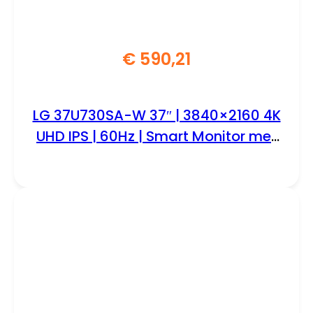
€
590,21
LG 37U730SA-W 37″ | 3840×2160 4K
UHD IPS | 60Hz | Smart Monitor met
webOS | USB-C 65W | Wit