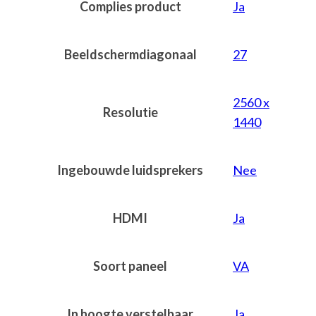
Complies product
Ja
Beeldschermdiagonaal
27
2560 x
Resolutie
1440
Ingebouwde luidsprekers
Nee
HDMI
Ja
Soort paneel
VA
In hoogte verstelbaar
Ja