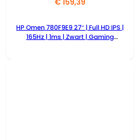
€
159,39
HP Omen 780F9E9 27″ | Full HD IPS |
165Hz | 1ms | Zwart | Gaming
Monitor