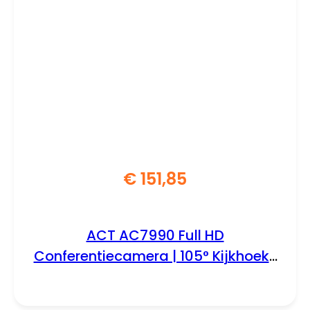
€
151,85
ACT AC7990 Full HD
Conferentiecamera | 105° Kijkhoek |
2 Microfoons | USB | EPTZ