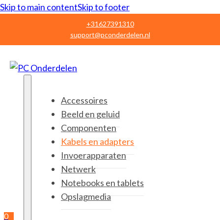
Skip to main content
Skip to footer
+31627391310
support@pconderdelen.nl
Accessoires
Beeld en geluid
Componenten
Kabels en adapters
Invoerapparaten
Netwerk
Notebooks en tablets
Opslagmedia
0