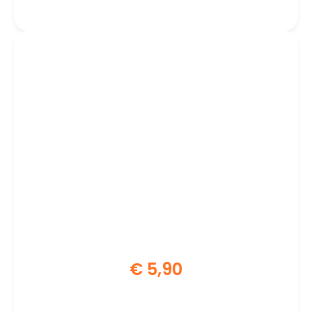
C7 Female | Zwart
€
5,90