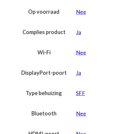
Op voorraad
Nee
Complies product
Ja
Wi-Fi
Nee
DisplayPort-poort
Ja
Type behuizing
SFF
Bluetooth
Nee
HDMI-poort
Nee