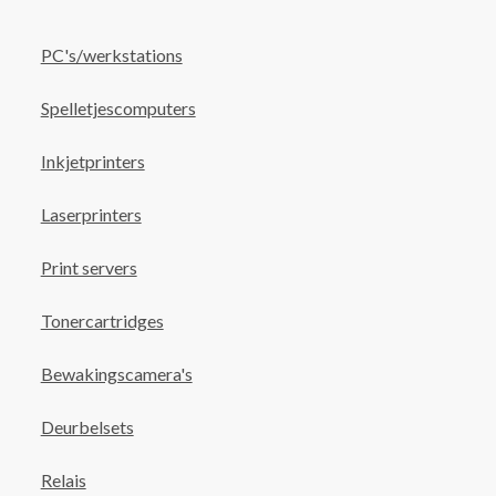
PC's/werkstations
Spelletjescomputers
Inkjetprinters
Laserprinters
Print servers
Tonercartridges
Bewakingscamera's
Deurbelsets
Relais