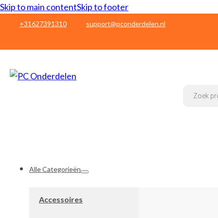
Skip to main content
Skip to footer
+31627391310
support@pconderdelen.nl
Products
search
Alle Categorieën
Accessoires