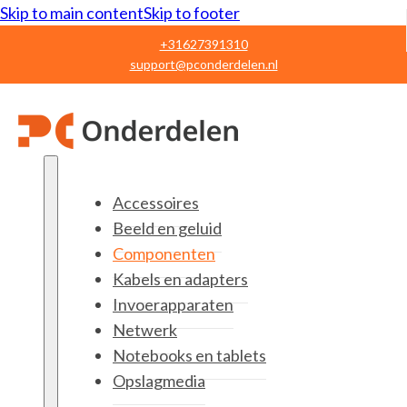
Skip to main content
Skip to footer
+31627391310
support@pconderdelen.nl
Accessoires
Beeld en geluid
Componenten
Kabels en adapters
Invoerapparaten
Netwerk
Notebooks en tablets
Opslagmedia