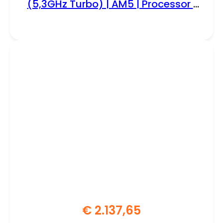
(5,3GHz Turbo) | AM5 | Processor |
CPU
€
2.137,65