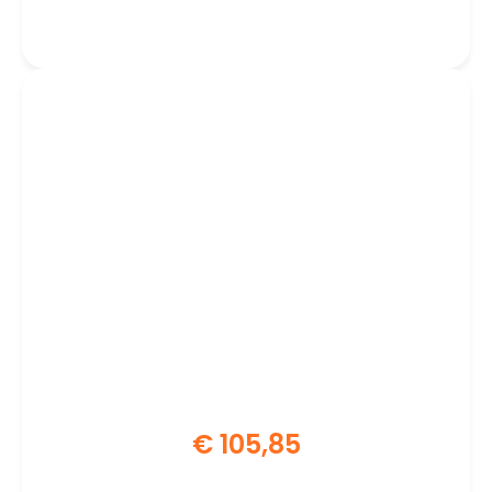
Micro-ATX | Moederbord
€
105,85