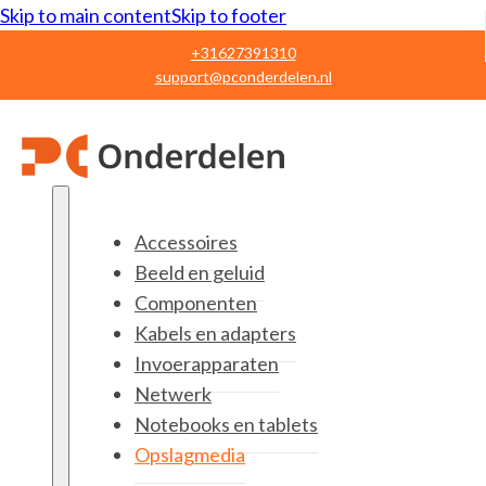
Skip to main content
Skip to footer
+31627391310
support@pconderdelen.nl
Accessoires
Beeld en geluid
Componenten
Kabels en adapters
Invoerapparaten
Netwerk
Notebooks en tablets
Opslagmedia