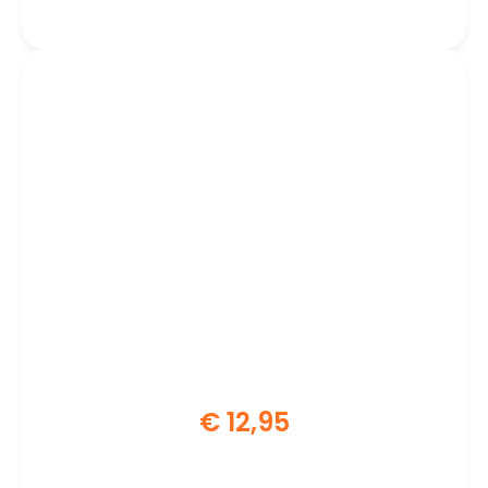
Zwart/Turkoois
€
12,95