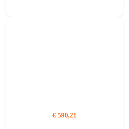
Curved Gaming Monitor
€
590,21