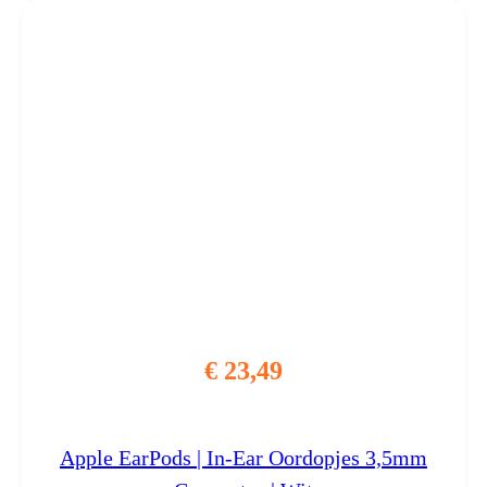
€
23,49
Apple EarPods | In-Ear Oordopjes 3,5mm