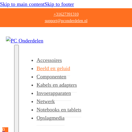
Skip to main content
Skip to footer
+31627391310
support@pconderdelen.nl
Accessoires
Beeld en geluid
Componenten
Kabels en adapters
Invoerapparaten
Netwerk
Notebooks en tablets
Opslagmedia
0