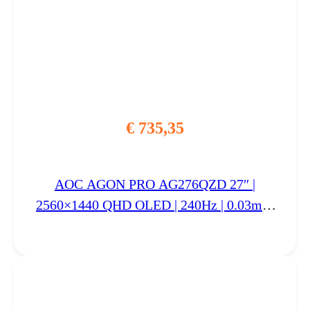
€
735,35
AOC AGON PRO AG276QZD 27″ |
2560×1440 QHD OLED | 240Hz | 0.03ms |
HDR10 | G-Sync Compatible | Gaming
Monitor | Open Box