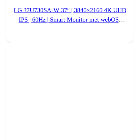
LG 37U730SA-W 37″ | 3840×2160 4K UHD
IPS | 60Hz | Smart Monitor met webOS |
USB-C 65W | Wit