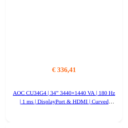
€
336,41
AOC CU34G4 | 34” 3440×1440 VA | 180 Hz
| 1 ms | DisplayPort & HDMI | Curved
Ultrawide Gaming Monitor