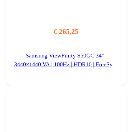
€
265,25
Samsung ViewFinity S50GC 34″ |
3440×1440 VA | 100Hz | HDR10 | FreeSync
| UltraWide Monitor