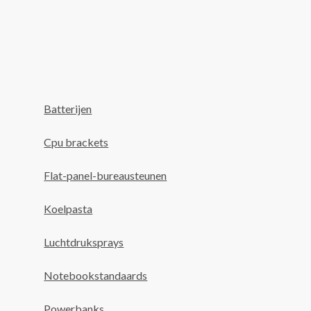
Batterijen
Cpu brackets
Flat-panel-bureausteunen
Koelpasta
Luchtdruksprays
Notebookstandaards
Powerbanks