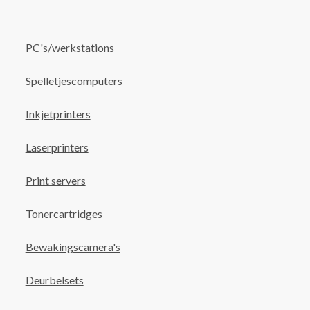
PC's/werkstations
Spelletjescomputers
Inkjetprinters
Laserprinters
Print servers
Tonercartridges
Bewakingscamera's
Deurbelsets