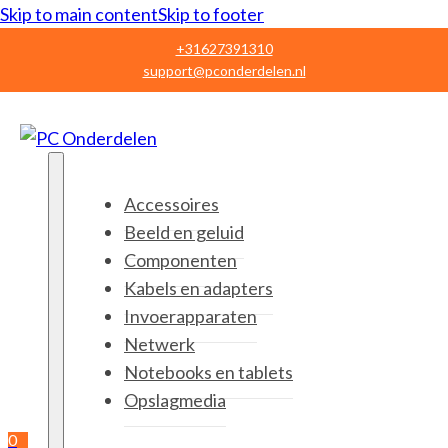
Skip to main content
Skip to footer
+31627391310
support@pconderdelen.nl
Accessoires
Beeld en geluid
Componenten
Kabels en adapters
Invoerapparaten
Netwerk
Notebooks en tablets
Opslagmedia
0