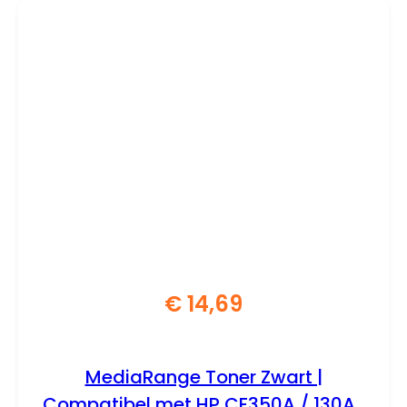
€
14,69
MediaRange Toner Zwart |
Compatibel met HP CF350A / 130A |