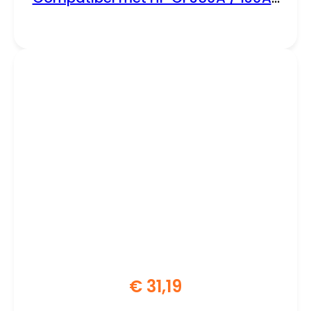
Met Chip | ±1300 Pagina’s
€
31,19