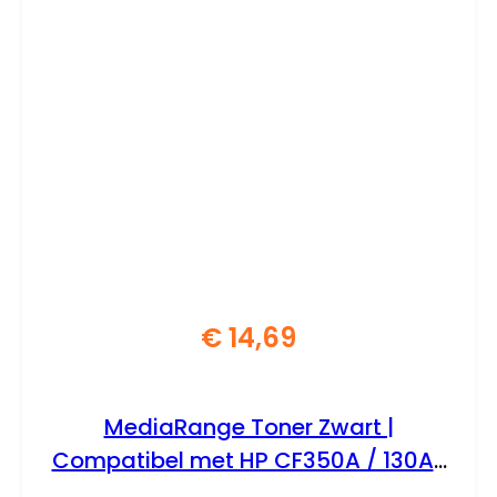
€
14,69
MediaRange Toner Zwart |
Compatibel met HP CF350A / 130A |
Met Chip | ±1300 Pagina’s