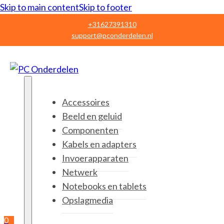
Skip to main content
Skip to footer
+31627391310
support@pconderdelen.nl
Accessoires
Beeld en geluid
Componenten
Kabels en adapters
Invoerapparaten
Netwerk
Notebooks en tablets
Opslagmedia
0