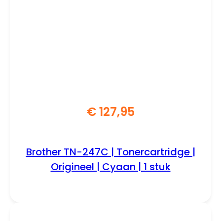
€
127,95
Brother TN-247C | Tonercartridge |
Origineel | Cyaan | 1 stuk