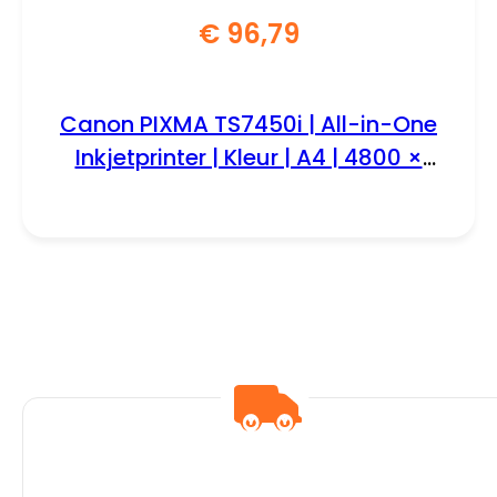
€
96,79
Canon PIXMA TS7450i | All-in-One
Inkjetprinter | Kleur | A4 | 4800 ×
1200 dpi | Wi-Fi | ADF