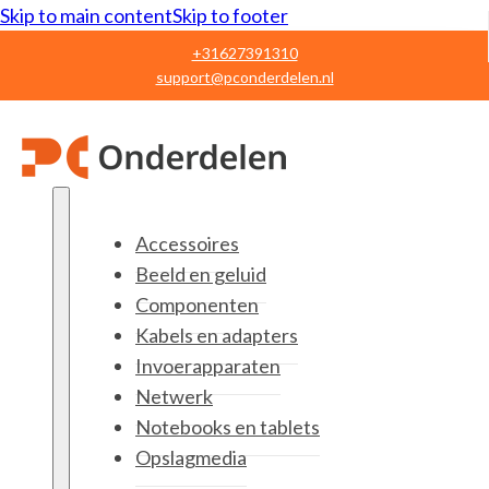
Skip to main content
Skip to footer
+31627391310
support@pconderdelen.nl
Accessoires
Beeld en geluid
Componenten
Kabels en adapters
Invoerapparaten
Netwerk
Notebooks en tablets
Opslagmedia