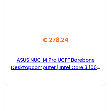
€
278,24
ASUS NUC 14 Pro UCFF Barebone
Desktopcomputer | Intel Core 3 100U
| Zonder DDR5-geheugen, opslag en
besturingssysteem | REFURBISHED
BRONZE