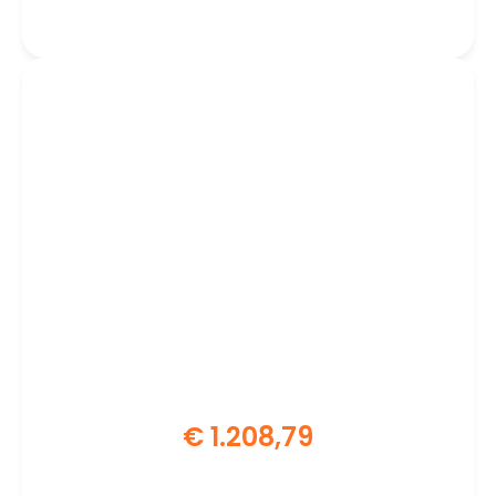
RAM | 512GB SSD | W11 Pro
€
1.208,79