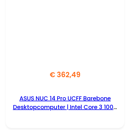
€
362,49
ASUS NUC 14 Pro UCFF Barebone
Desktopcomputer | Intel Core 3 100U
| Zonder DDR5-geheugen, opslag en
besturingssysteem