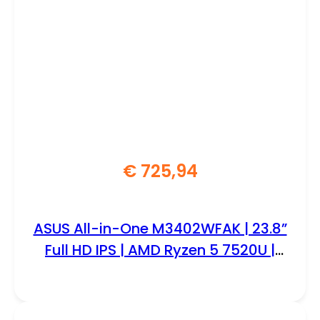
€
725,94
ASUS All-in-One M3402WFAK | 23.8”
Full HD IPS | AMD Ryzen 5 7520U |
8GB DDR5 | 512GB SSD | W11 Pro
Education | Inclusief Toetsenbord en
Muis