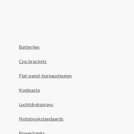
Batterijen
Cpu brackets
Flat-panel-bureausteunen
Koelpasta
Luchtdruksprays
Notebookstandaards
Powerbanks