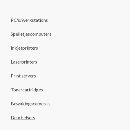
PC's/werkstations
Spelletjescomputers
Inkjetprinters
Laserprinters
Print servers
Tonercartridges
Bewakingscamera's
Deurbelsets