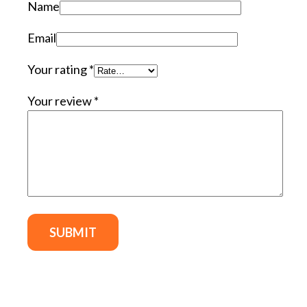
Name
Email
Your rating
*
Your review
*