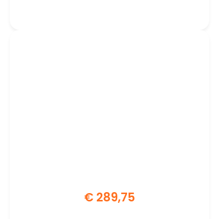
CPU
€
289,75