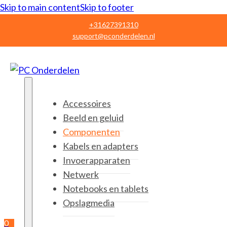
Skip to main content
Skip to footer
+31627391310
support@pconderdelen.nl
Accessoires
Beeld en geluid
Componenten
Kabels en adapters
Invoerapparaten
Netwerk
Notebooks en tablets
Opslagmedia
0