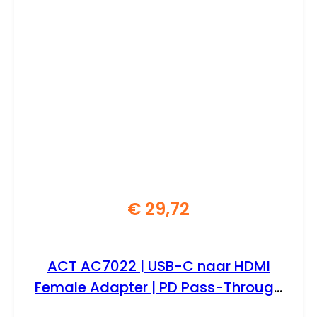
€
29,72
ACT AC7022 | USB-C naar HDMI
Female Adapter | PD Pass-Through
60W | 4K | USB-A