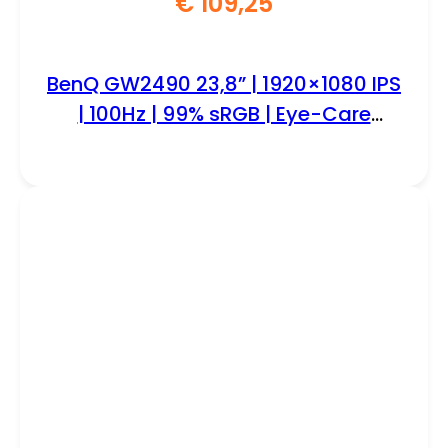
€
109,25
BenQ GW2490 23,8” | 1920×1080 IPS
| 100Hz | 99% sRGB | Eye-Care
Monitor