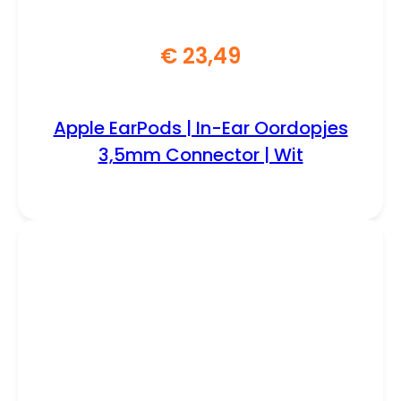
€
23,49
Apple EarPods | In-Ear Oordopjes
3,5mm Connector | Wit