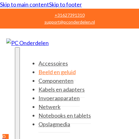
Skip to main content
Skip to footer
+31627391310
support@pconderdelen.nl
Accessoires
Beeld en geluid
Componenten
Kabels en adapters
Invoerapparaten
Netwerk
Notebooks en tablets
Opslagmedia
0