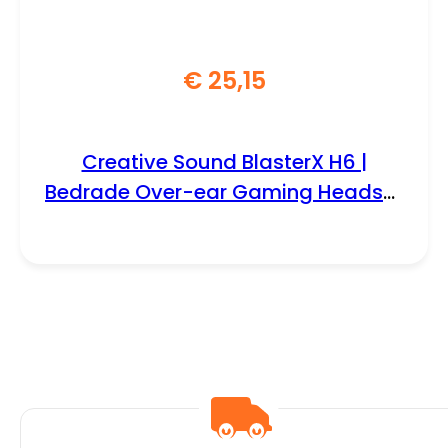
€
25,15
Creative Sound BlasterX H6 |
Bedrade Over-ear Gaming Headset
| USB-A & 3.5mm | Zwart & RGB