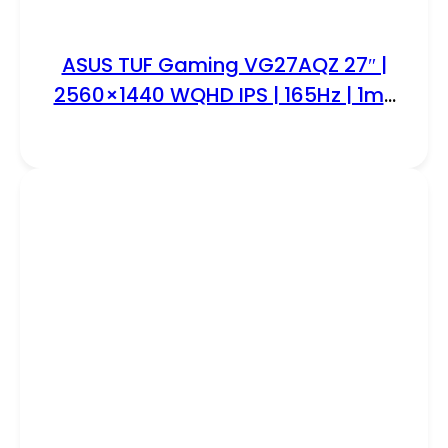
ASUS TUF Gaming VG27AQZ 27″ |
2560×1440 WQHD IPS | 165Hz | 1ms
MPRT | HDR10 | G-SYNC Compatible
| ELMB Sync | Gaming Monitor |
Renewed