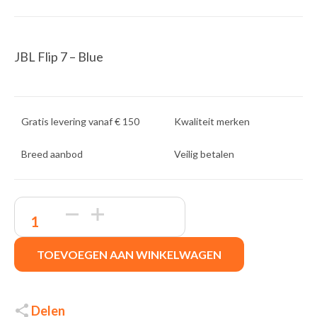
JBL Flip 7 – Blue
Gratis levering vanaf € 150
Kwaliteit merken
Breed aanbod
Veilig betalen
JBL
Flip
7
|
TOEVOEGEN AAN WINKELWAGEN
Portable
Bluetooth
Speaker
|
Blauw
Delen