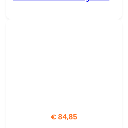
| USB-A & 3.5mm | Zwart & RGB
€
84,85