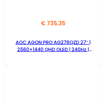
€
735,35
AOC AGON PRO AG276QZD 27″ |
2560×1440 QHD OLED | 240Hz |
0.03ms | HDR10 | G-Sync
Compatible | Gaming Monitor |
Open Box