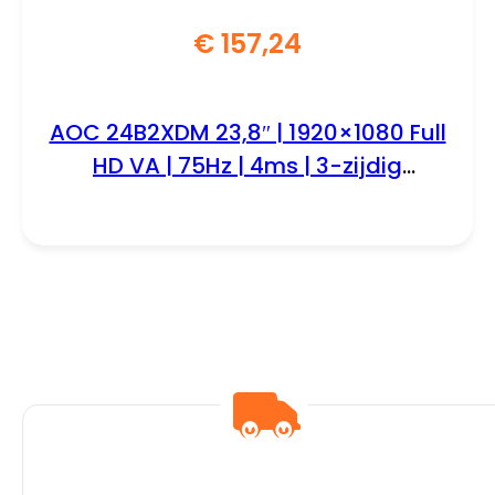
€
157,24
AOC 24B2XDM 23,8″ | 1920×1080 Full
HD VA | 75Hz | 4ms | 3-zijdig
Randloos | Flicker-Free | Low Blue
Light | Monitor | RENEWED