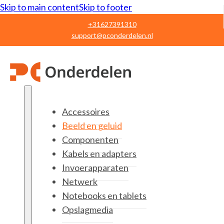
Skip to main content
Skip to footer
+31627391310
support@pconderdelen.nl
Accessoires
Beeld en geluid
Componenten
Kabels en adapters
Invoerapparaten
Netwerk
Notebooks en tablets
Opslagmedia