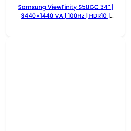
Samsung ViewFinity S50GC 34″ |
3440×1440 VA | 100Hz | HDR10 |
FreeSync | UltraWide Monitor