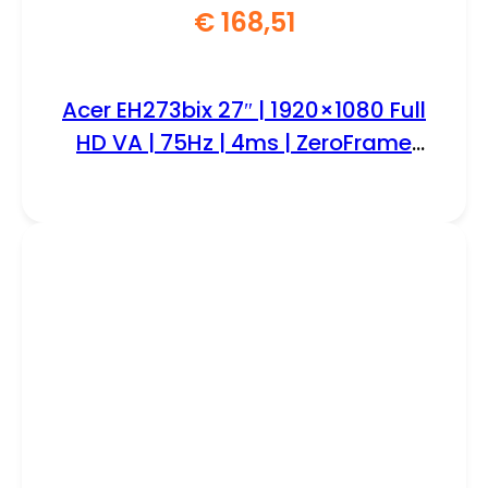
€
168,51
Acer EH273bix 27″ | 1920×1080 Full
HD VA | 75Hz | 4ms | ZeroFrame
Design | Monitor