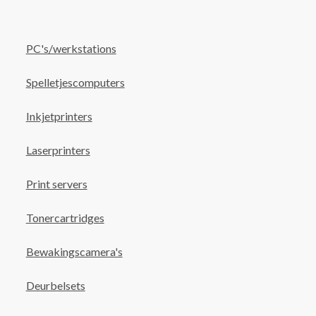
PC's/werkstations
Spelletjescomputers
Inkjetprinters
Laserprinters
Print servers
Tonercartridges
Bewakingscamera's
Deurbelsets