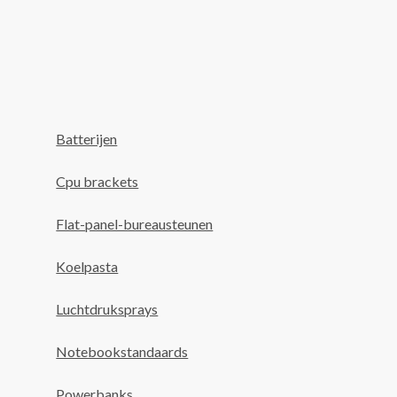
Batterijen
Cpu brackets
Flat-panel-bureausteunen
Koelpasta
Luchtdruksprays
Notebookstandaards
Powerbanks