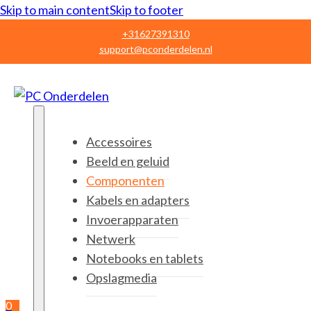
Skip to main content
Skip to footer
+31627391310
support@pconderdelen.nl
Accessoires
Beeld en geluid
Componenten
Kabels en adapters
Invoerapparaten
Netwerk
Notebooks en tablets
Opslagmedia
0