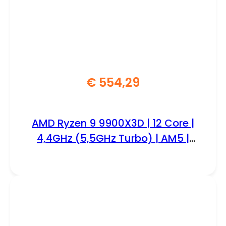
€
554,29
AMD Ryzen 9 9900X3D | 12 Core |
4,4GHz (5,5GHz Turbo) | AM5 |
Processor | CPU