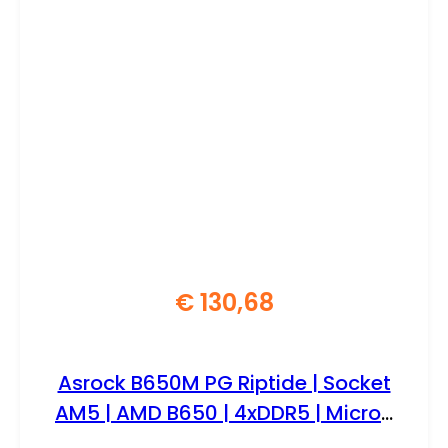
€
130,68
Asrock B650M PG Riptide | Socket
AM5 | AMD B650 | 4xDDR5 | Micro-
ATX | Moederbord | Renewed