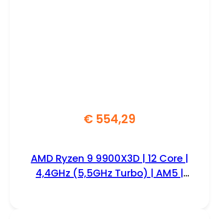
€
554,29
AMD Ryzen 9 9900X3D | 12 Core |
4,4GHz (5,5GHz Turbo) | AM5 |
Processor | CPU