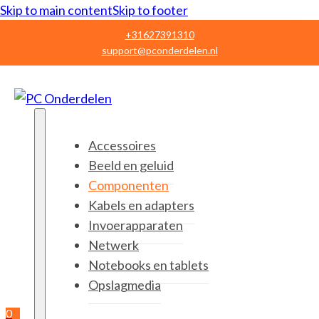
Skip to main content
Skip to footer
+31627391310
support@pconderdelen.nl
Accessoires
Beeld en geluid
Componenten
Kabels en adapters
Invoerapparaten
Netwerk
Notebooks en tablets
Opslagmedia
0