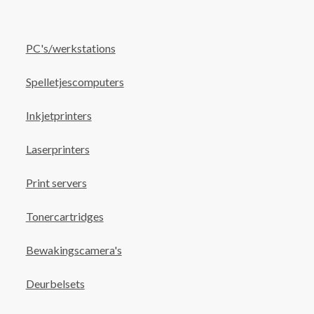
PC's/werkstations
Spelletjescomputers
Inkjetprinters
Laserprinters
Print servers
Tonercartridges
Bewakingscamera's
Deurbelsets