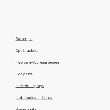
Batterijen
Cpu brackets
Flat-panel-bureausteunen
Koelpasta
Luchtdruksprays
Notebookstandaards
Powerbanks