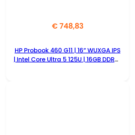
€
748,83
HP Probook 460 G11 | 16” WUXGA IPS
| Intel Core Ultra 5 125U | 16GB DDR5 |
512GB SSD | W11 Professional