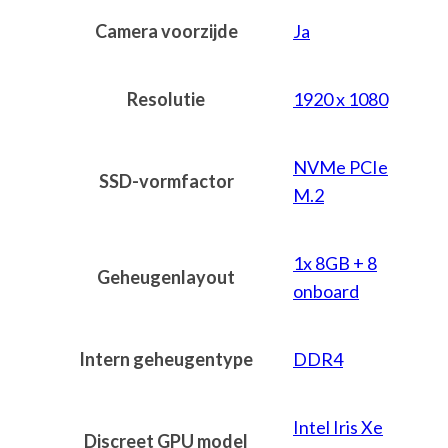
Camera voorzijde
Ja
Resolutie
1920 x 1080
NVMe PCIe
SSD-vormfactor
M.2
1x 8GB + 8
Geheugenlayout
onboard
Intern geheugentype
DDR4
Intel Iris Xe
Discreet GPU model