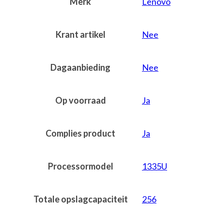
Merk
Lenovo
Krant artikel
Nee
Dagaanbieding
Nee
Op voorraad
Ja
Complies product
Ja
Processormodel
1335U
Totale opslagcapaciteit
256