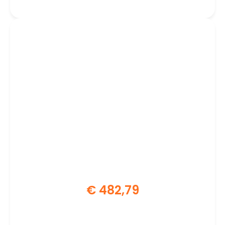
REFURBISHED SILVER
€
482,79