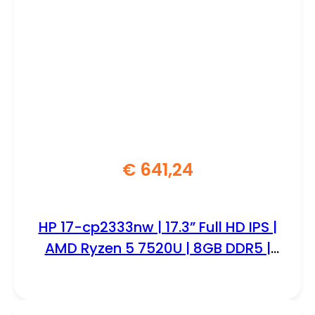
€
641,24
HP 17-cp2333nw | 17.3” Full HD IPS |
AMD Ryzen 5 7520U | 8GB DDR5 |
512GB SSD | W11 Home | Zilver