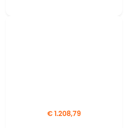
512GB SSD | W11 Pro
€
1.208,79