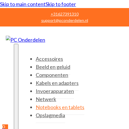
Skip to main content
Skip to footer
+31627391310
support@pconderdelen.nl
Accessoires
Beeld en geluid
Componenten
Kabels en adapters
Invoerapparaten
Netwerk
Notebooks en tablets
Opslagmedia
0