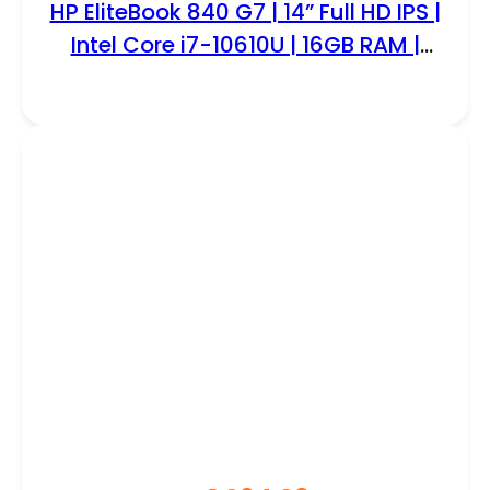
HP EliteBook 840 G7 | 14” Full HD IPS |
Intel Core i7-10610U | 16GB RAM |
256GB SSD | W11 Professional |
REFURBISHED SILVER