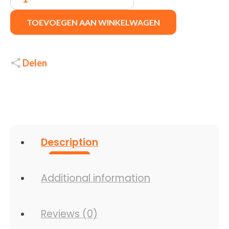
|
Draadloze
TOEVOEGEN AAN WINKELWAGEN
Muis
|
Links-
en
Rechtshandig
Delen
|
RF
|
1000
DPI
|
Zwart
|
Description
Returned
quantity
Additional information
Reviews (0)