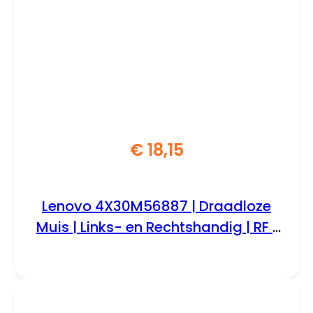
€
18,15
Lenovo 4X30M56887 | Draadloze
Muis | Links- en Rechtshandig | RF |
1200 DPI | Grijs/Rood