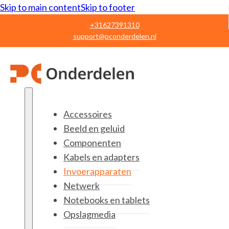
Skip to main content
Skip to footer
+31627391310
support@pconderdelen.nl
Accessoires
Beeld en geluid
Componenten
Kabels en adapters
Invoerapparaten
Netwerk
Notebooks en tablets
Opslagmedia