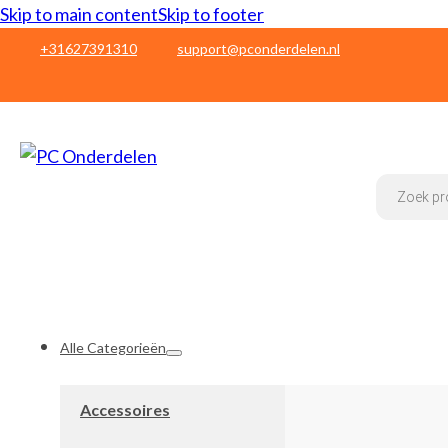
Skip to main content
Skip to footer
+31627391310
support@pconderdelen.nl
Products
search
Alle Categorieën
Accessoires