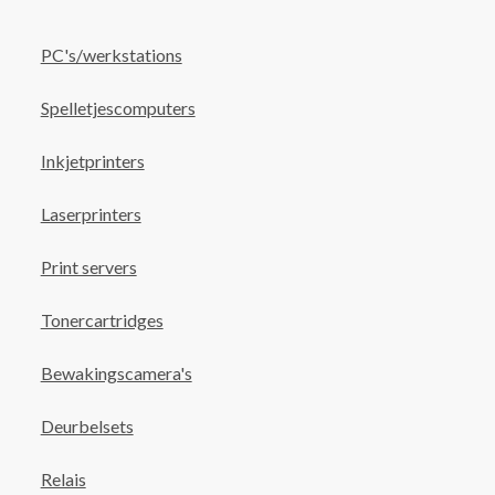
PC's/werkstations
Spelletjescomputers
Inkjetprinters
Laserprinters
Print servers
Tonercartridges
Bewakingscamera's
Deurbelsets
Relais