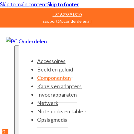
Skip to main content
Skip to footer
+31627391310
support@pconderdelen.nl
Accessoires
Beeld en geluid
Componenten
Kabels en adapters
Invoerapparaten
Netwerk
Notebooks en tablets
Opslagmedia
0