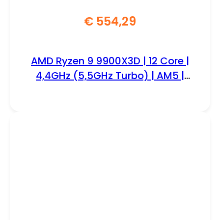
€
554,29
AMD Ryzen 9 9900X3D | 12 Core |
4,4GHz (5,5GHz Turbo) | AM5 |
Processor | CPU