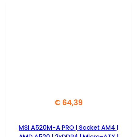
€
64,39
MSI A520M-A PRO | Socket AM4 |
AMD A520 | 2xDDR4 | Micro-ATX |