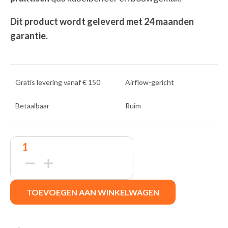
Dit product wordt geleverd met 24 maanden
garantie.
Gratis levering vanaf € 150
Airflow-gericht
Betaalbaar
Ruim
Fractal
Design
Focus
2
Black
Solid
TOEVOEGEN AAN WINKELWAGEN
midi
tower
behuizing
quantity