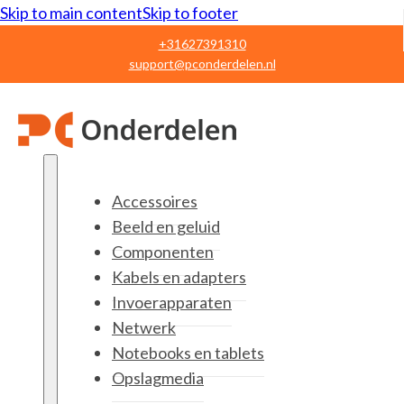
Skip to main content
Skip to footer
+31627391310
support@pconderdelen.nl
Accessoires
Beeld en geluid
Componenten
Kabels en adapters
Invoerapparaten
Netwerk
Notebooks en tablets
Opslagmedia