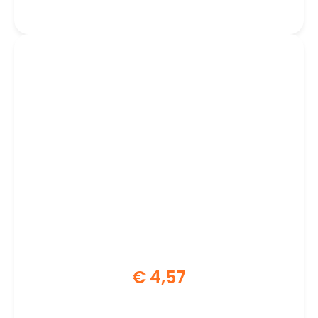
| Zwart | 2.5 m
€
4,57