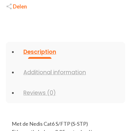
STP)
|
Delen
0,25
m
|
Geel
|
CCGP85221YE025
quantity
Description
Additional information
Reviews (0)
Met de Nedis Cat6 S/FTP (S-STP)