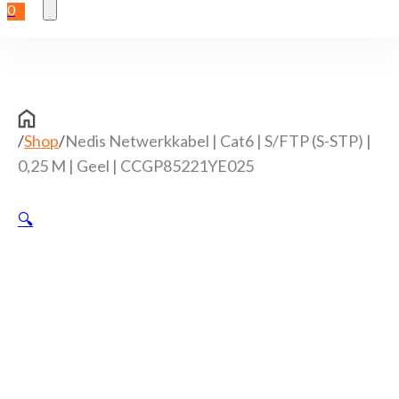
0
/
Shop
/
Nedis Netwerkkabel | Cat6 | S/FTP (S-STP) |
0,25 M | Geel | CCGP85221YE025
🔍