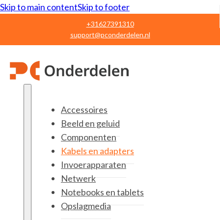
Skip to main content
Skip to footer
+31627391310
support@pconderdelen.nl
Accessoires
Beeld en geluid
Componenten
Kabels en adapters
Invoerapparaten
Netwerk
Notebooks en tablets
Opslagmedia