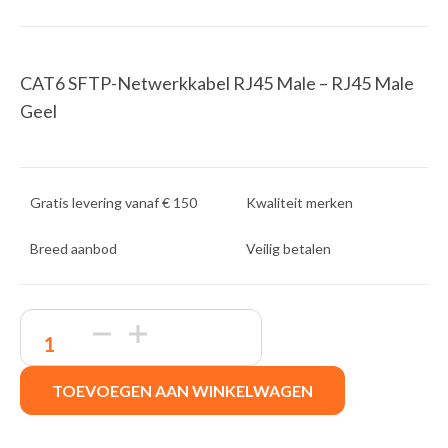
CAT6 SFTP-Netwerkkabel RJ45 Male – RJ45 Male
Geel
Gratis levering vanaf € 150
Kwaliteit merken
Breed aanbod
Veilig betalen
Nedis
netwerkkabel
|
Cat6
TOEVOEGEN AAN WINKELWAGEN
|
S/FTP
(S-