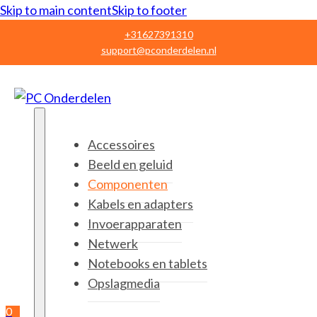
Skip to main content
Skip to footer
+31627391310
support@pconderdelen.nl
Accessoires
Beeld en geluid
Componenten
Kabels en adapters
Invoerapparaten
Netwerk
Notebooks en tablets
Opslagmedia
0