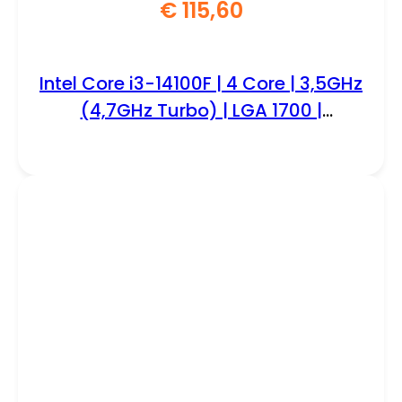
€
115,60
Intel Core i3-14100F | 4 Core | 3,5GHz
(4,7GHz Turbo) | LGA 1700 |
Processor | CPU