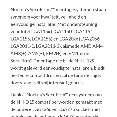
Noctua’s SecuFirm2™ montagesystemen staan
synoniem voor kwaliteit, veiligheid en
eenvoudige installatie. Met ondersteuning
voor Intel LGA115x (LGA1150, LGA1151,
LGA1155, LGA1156) en LGA20xx (LGA2066,
LGA2011-0, LGA2011-3), alsmede AMD AM4,
AM3(+), AM2(+), FM2(+) en FM1, is de
SecuFirm2™-montage die bij de NH-U12S
wordt geleverd eenvoudig te installeren, biedt
perfecte contactdruk en zal de tand des tijds
doorstaan, zelfs bij intensief gebruik.
Dankzij Noctua’s SecuFirm™ ecosysteem kan
de NH-D15 compatibel worden gemaakt met
de oudere LGA1366 en LGA775 sockets met
behulp van de optionele NM-I3 mounting kit,