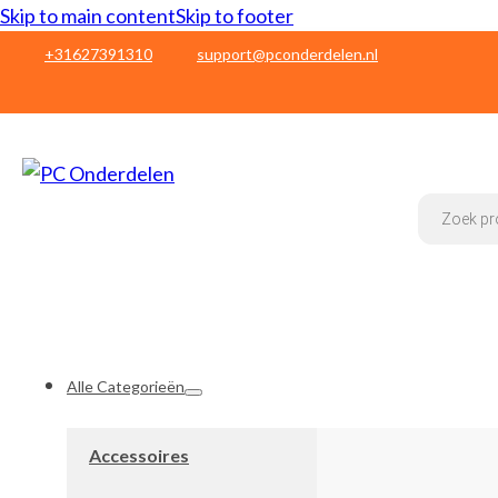
Skip to main content
Skip to footer
+31627391310
support@pconderdelen.nl
Products
search
Alle Categorieën
Accessoires