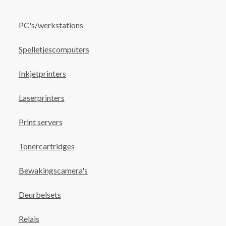
PC's/werkstations
Spelletjescomputers
Inkjetprinters
Laserprinters
Print servers
Tonercartridges
Bewakingscamera's
Deurbelsets
Relais