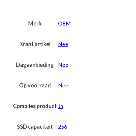
Merk
OEM
Krant artikel
Nee
Dagaanbieding
Nee
Op voorraad
Nee
Complies product
Ja
SSD capaciteit
256