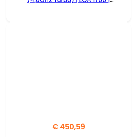
Processor | CPU
€
450,59