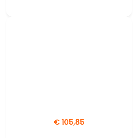
Micro-ATX | Moederbord
€
105,85