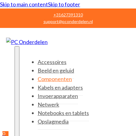
Skip to main content
Skip to footer
+31627391310
support@pconderdelen.nl
Accessoires
Beeld en geluid
Componenten
Kabels en adapters
Invoerapparaten
Netwerk
Notebooks en tablets
Opslagmedia
0