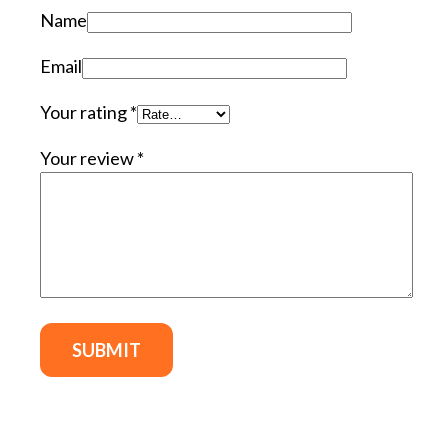
Name
Email
Your rating
*
Your review
*