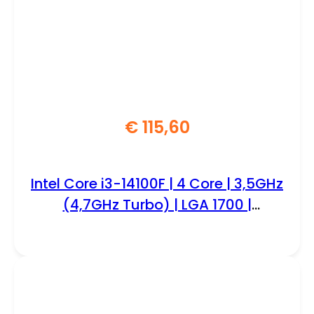
€
115,60
Intel Core i3-14100F | 4 Core | 3,5GHz
(4,7GHz Turbo) | LGA 1700 |
Processor | CPU