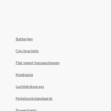
Batterijen
Cpu brackets
Flat-panel-bureausteunen
Koelpasta
Luchtdruksprays
Notebookstandaards
Powerbanks