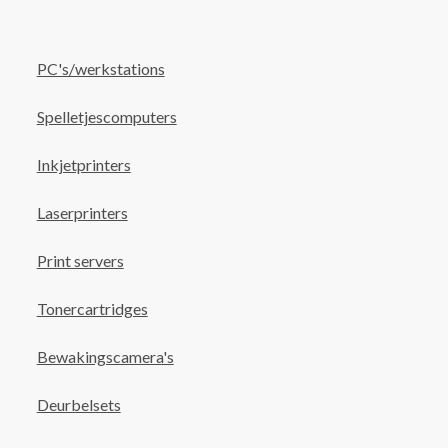
PC's/werkstations
Spelletjescomputers
Inkjetprinters
Laserprinters
Print servers
Tonercartridges
Bewakingscamera's
Deurbelsets