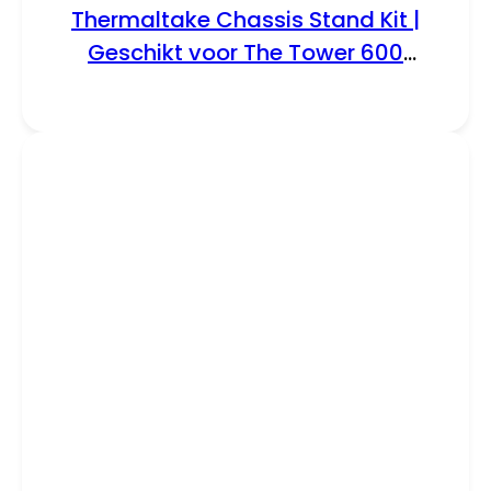
Thermaltake Chassis Stand Kit |
Geschikt voor The Tower 600
(Matcha Green) | Inclusief
Displaystand en Bottom Cover
(AC-076-ONENAN-A1)