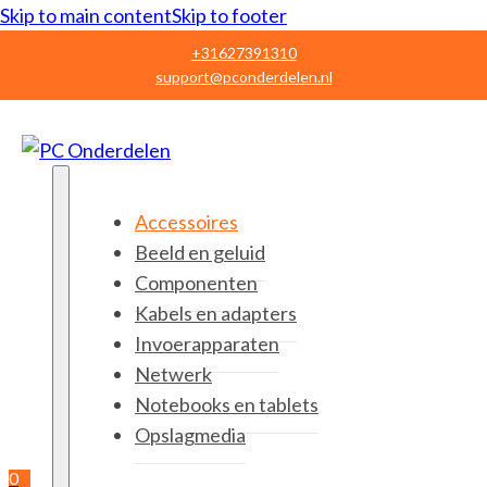
Skip to main content
Skip to footer
+31627391310
support@pconderdelen.nl
Accessoires
Beeld en geluid
Componenten
Kabels en adapters
Invoerapparaten
Netwerk
Notebooks en tablets
Opslagmedia
0