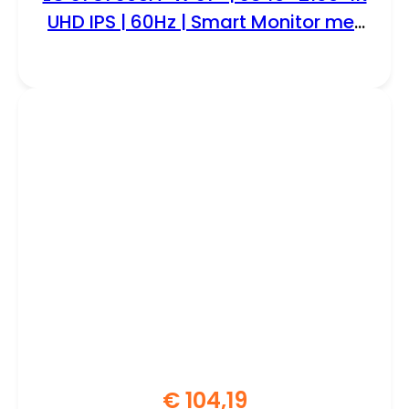
UHD IPS | 60Hz | Smart Monitor met
webOS | USB-C 65W | Wit
€
104,19