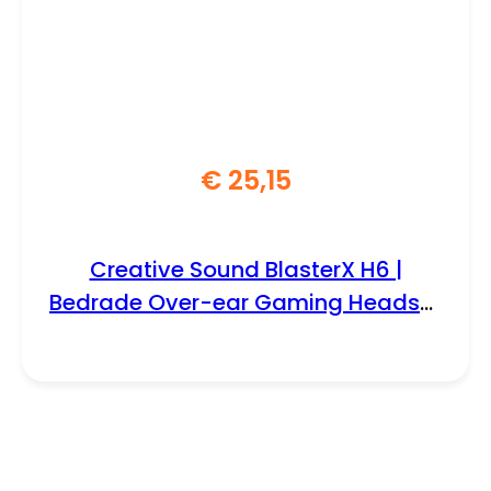
€
25,15
Creative Sound BlasterX H6 |
Bedrade Over-ear Gaming Headset
| USB-A & 3.5mm | Zwart & RGB