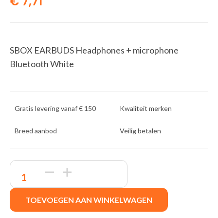
€
7,71
SBOX EARBUDS Headphones + microphone
Bluetooth White
Gratis levering vanaf € 150
Kwaliteit merken
Breed aanbod
Veilig betalen
SBOX
Earbuds
EB-
TWS538
TOEVOEGEN AAN WINKELWAGEN
|
Draadloze