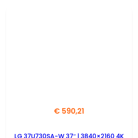
€
590,21
LG 37U730SA-W 37″ | 3840×2160 4K