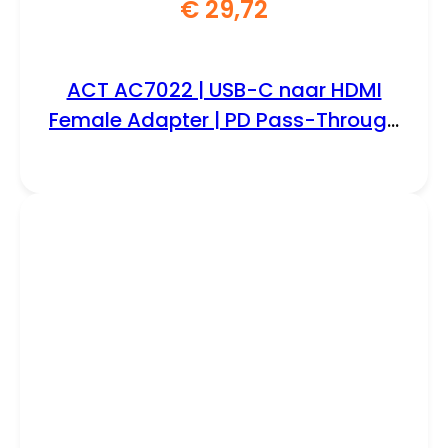
€
29,72
ACT AC7022 | USB-C naar HDMI
Female Adapter | PD Pass-Through
60W | 4K | USB-A