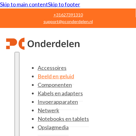
Skip to main content
Skip to footer
+31627391310
support@pconderdelen.nl
Accessoires
Beeld en geluid
Componenten
Kabels en adapters
Invoerapparaten
Netwerk
Notebooks en tablets
Opslagmedia