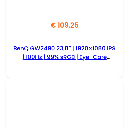
€
109,25
BenQ GW2490 23,8” | 1920×1080 IPS
| 100Hz | 99% sRGB | Eye-Care
Monitor