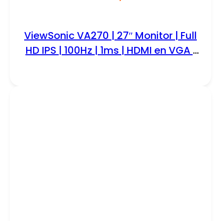
ViewSonic VA270 | 27″ Monitor | Full
HD IPS | 100Hz | 1ms | HDMI en VGA |
Flicker-Free | Blue Light Filter