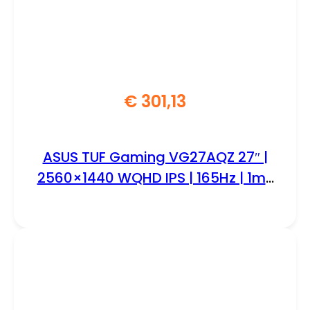
€
301,13
ASUS TUF Gaming VG27AQZ 27″ |
2560×1440 WQHD IPS | 165Hz | 1ms
MPRT | HDR10 | G-SYNC Compatible
| ELMB Sync | Gaming Monitor |
Renewed