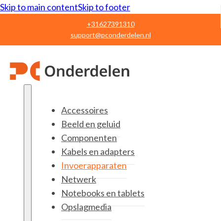
Skip to main content
Skip to footer
+31627391310
support@pconderdelen.nl
Accessoires
Beeld en geluid
Componenten
Kabels en adapters
Invoerapparaten
Netwerk
Notebooks en tablets
Opslagmedia