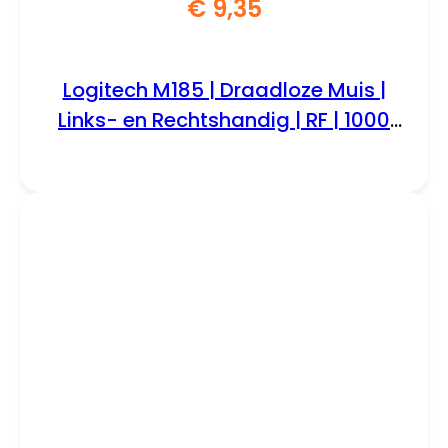
€
9,35
Logitech M185 | Draadloze Muis |
Links- en Rechtshandig | RF | 1000
DPI | Zwart/Grijs