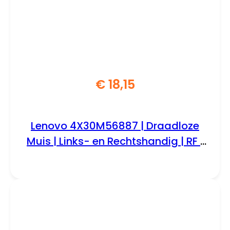
€
18,15
Lenovo 4X30M56887 | Draadloze
Muis | Links- en Rechtshandig | RF |
1200 DPI | Grijs/Rood