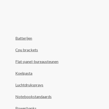
Batterijen
Cpu brackets
Flat-panel-bureausteunen
Koelpasta
Luchtdruksprays
Notebookstandaards
Powerbanks