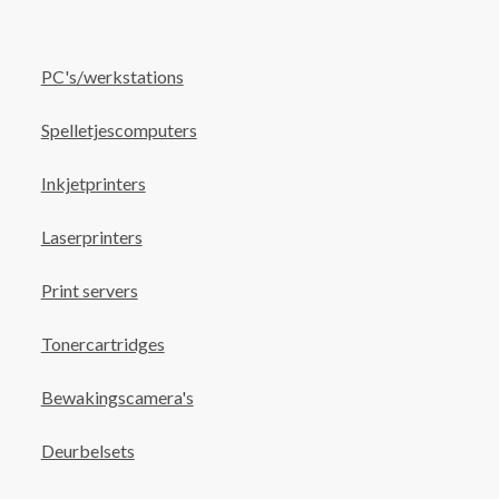
PC's/werkstations
Spelletjescomputers
Inkjetprinters
Laserprinters
Print servers
Tonercartridges
Bewakingscamera's
Deurbelsets