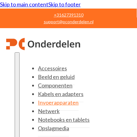
Skip to main content
Skip to footer
+31627391310
support@pconderdelen.nl
Accessoires
Beeld en geluid
Componenten
Kabels en adapters
Invoerapparaten
Netwerk
Notebooks en tablets
Opslagmedia