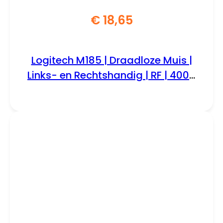
€
18,65
Logitech M185 | Draadloze Muis |
Links- en Rechtshandig | RF | 4000
DPI | Swift Grey