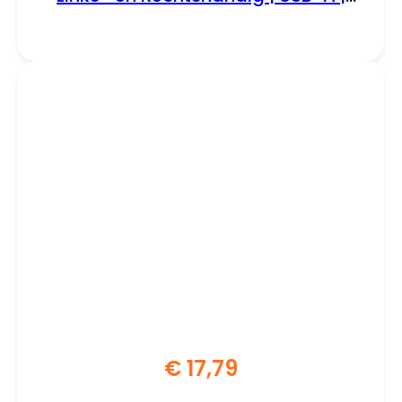
800 DPI | Wit
€
17,79