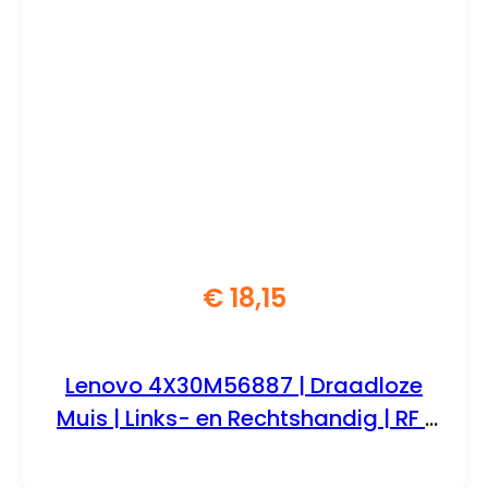
€
18,15
Lenovo 4X30M56887 | Draadloze
Muis | Links- en Rechtshandig | RF |
1200 DPI | Grijs/Rood