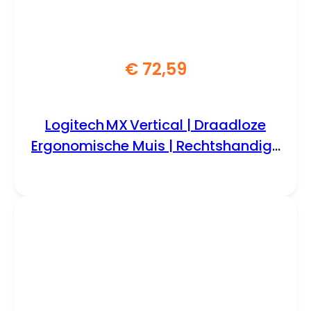
€
72,59
Logitech MX Vertical | Draadloze
Ergonomische Muis | Rechtshandig |
RF + Bluetooth + USB-C | 4000 DPI
suggestie | Grafiet