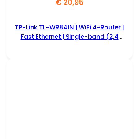
€
20,95
TP-Link TL-WR841N | WiFi 4-Router |
Fast Ethernet | Single-band (2,4
GHz) | tot 300 Mbit/s