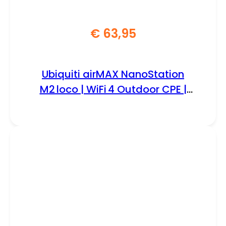
€
63,95
Ubiquiti airMAX NanoStation
M2 loco | WiFi 4 Outdoor CPE |
150 Mbit/s | Passief PoE (injector
inbegrepen) | Inclusief
Mastmontageset