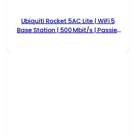
Ubiquiti Rocket 5AC Lite | WiFi 5
Base Station | 500 Mbit/s | Passief
PoE (injector meegeleverd) |
Inclusief Mastmontagebeugel |
RENEWED