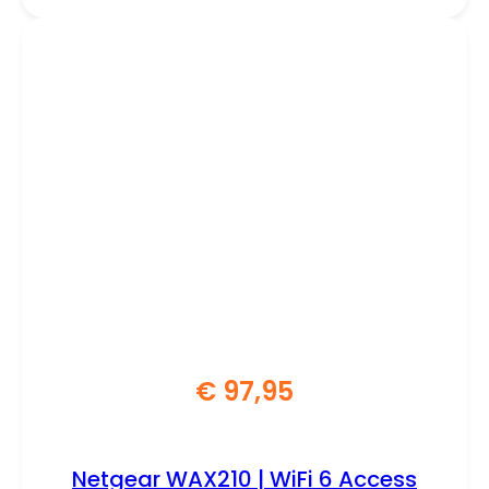
€
97,95
Netgear WAX210 | WiFi 6 Access