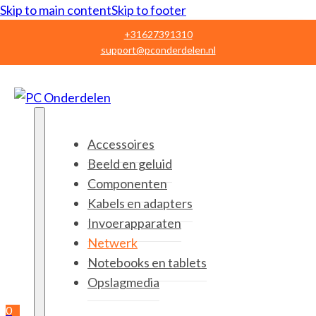
Skip to main content
Skip to footer
+31627391310
support@pconderdelen.nl
Accessoires
Beeld en geluid
Componenten
Kabels en adapters
Invoerapparaten
Netwerk
Notebooks en tablets
Opslagmedia
0