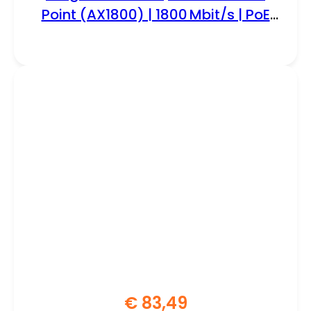
Point (AX1800) | 1800 Mbit/s | PoE
(802.3at) | Inclusief Montagebeugel
€
83,49