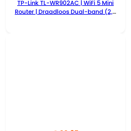
TP-Link TL-WR902AC | WiFi 5 Mini
Router | Draadloos Dual-band (2,4
GHz / 5 GHz) | tot 733 Mbit/s