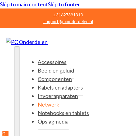
Skip to main content
Skip to footer
+31627391310
support@pconderdelen.nl
Accessoires
Beeld en geluid
Componenten
Kabels en adapters
Invoerapparaten
Netwerk
Notebooks en tablets
Opslagmedia
0