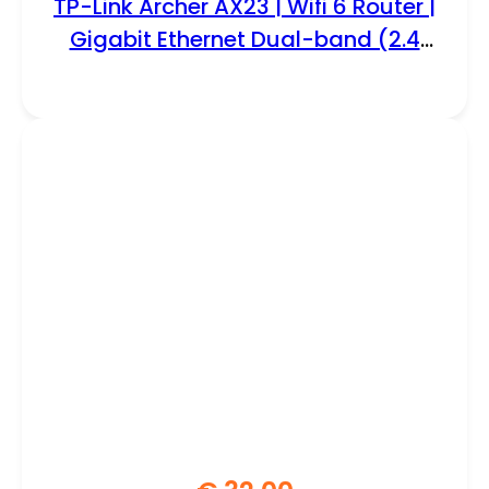
TP-Link Archer AX23 | Wifi 6 Router |
Gigabit Ethernet Dual-band (2.4
GHz / 5 GHz) | 1200Mbit/s