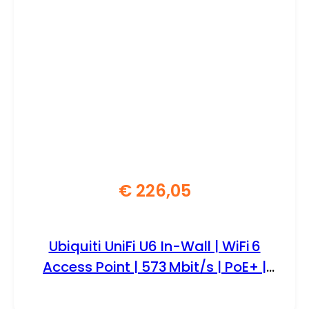
€
226,05
Ubiquiti UniFi U6 In-Wall | WiFi 6
Access Point | 573 Mbit/s | PoE+ |
Inclusief Montagebeugel