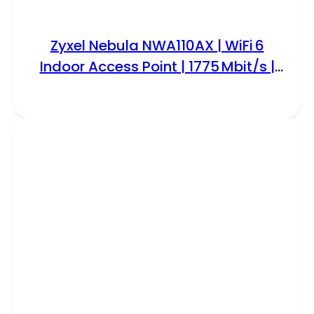
Zyxel Nebula NWA110AX | WiFi 6
Indoor Access Point | 1775 Mbit/s |
PoE+ / 12 V DC | Inclusief
Montagebeugel