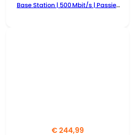
Base Station | 500 Mbit/s | Passief
PoE (injector meegeleverd) |
Inclusief Mastmontagebeugel |
RENEWED
€
244,99