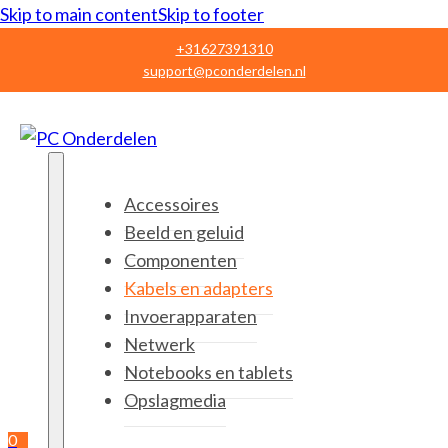
Skip to main content
Skip to footer
+31627391310
support@pconderdelen.nl
Accessoires
Beeld en geluid
Componenten
Kabels en adapters
Invoerapparaten
Netwerk
Notebooks en tablets
Opslagmedia
0