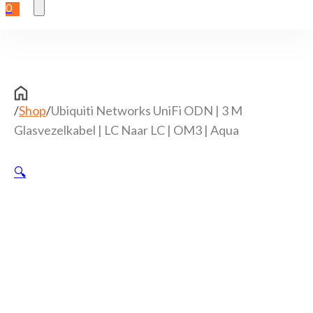
0
/
Shop
/
Ubiquiti Networks UniFi ODN | 3 M
Glasvezelkabel | LC Naar LC | OM3 | Aqua
🔍