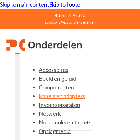
Skip to main content
Skip to footer
+31627391310
support@pconderdelen.nl
Accessoires
Beeld en geluid
Componenten
Kabels en adapters
Invoerapparaten
Netwerk
Notebooks en tablets
Opslagmedia